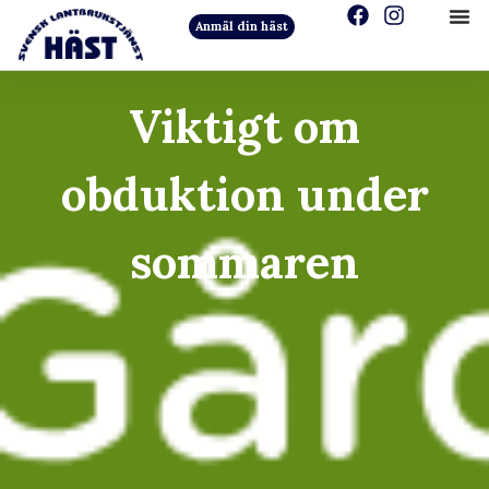
Anmäl din häst
Viktigt om
obduktion under
sommaren