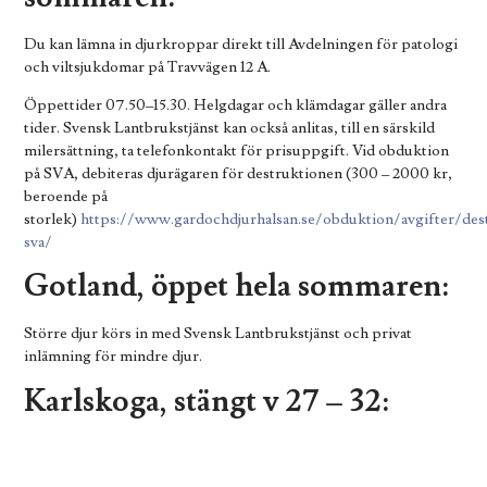
Du kan lämna in djurkroppar direkt till Avdelningen för patologi
och viltsjukdomar på Travvägen 12 A.
Öppettider 07.50–15.30. Helgdagar och klämdagar gäller andra
tider. Svensk Lantbrukstjänst kan också anlitas, till en särskild
milersättning, ta telefonkontakt för prisuppgift. Vid obduktion
på SVA, debiteras djurägaren för destruktionen (300 – 2000 kr,
beroende på
storlek)
https://www.gardochdjurhalsan.se/obduktion/avgifter/des
sva/
Gotland, öppet hela sommaren:
Större djur körs in med Svensk Lantbrukstjänst och privat
inlämning för mindre djur.
Karlskoga, stängt v 27 – 32:
När Karlskoga håller stängt, innebär det att Svensk
Lantbrukstjänst inte märker upp djur för obduktion, när kadaver