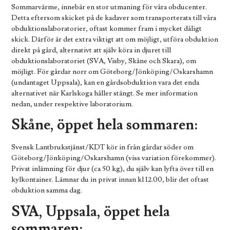
Sommarvärme, innebär en stor utmaning för våra obducenter.
Detta eftersom skicket på de kadaver som transporterats till våra
obduktionslaboratorier, oftast kommer fram i mycket dåligt
skick. Därför är det extra viktigt att om möjligt, utföra obduktion
direkt på gård, alternativt att själv köra in djuret till
obduktionslaboratoriet (SVA, Visby, Skåne och Skara), om
möjligt. För gårdar norr om Göteborg/Jönköping/Oskarshamn
(undantaget Uppsala), kan en gårdsobduktion vara det enda
alternativet när Karlskoga håller stängt. Se mer information
nedan, under respektive laboratorium.
Skåne
,
öppet hela sommaren:
Svensk Lantbrukstjänst/KDT kör in från gårdar söder om
Göteborg/Jönköping/Oskarshamn (viss variation förekommer).
Privat inlämning för djur (ca 50 kg), du själv kan lyfta över till en
kylkontainer. Lämnar du in privat innan kl 12.00, blir det oftast
obduktion samma dag.
SVA, Uppsala, öppet hela
sommaren: