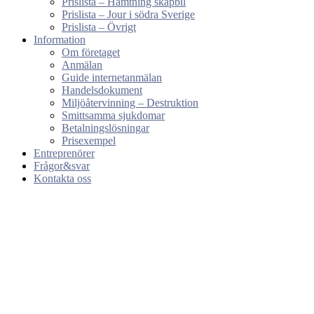
Prislista – Hämtning skåpbil
Prislista – Jour i södra Sverige
Prislista – Övrigt
Information
Om företaget
Anmälan
Guide internetanmälan
Handelsdokument
Miljöåtervinning – Destruktion
Smittsamma sjukdomar
Betalningslösningar
Prisexempel
Entreprenörer
Frågor&svar
Kontakta oss