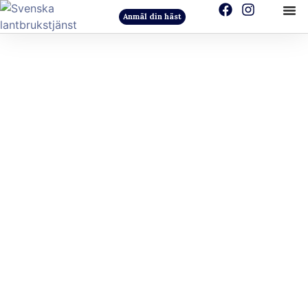
Anmäl din häst
Viktig information i
sommar