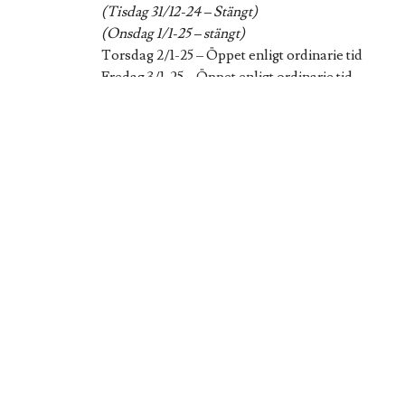
(Tisdag 31/12-24 – Stängt)
(Onsdag 1/1-25 – stängt)
Torsdag 2/1-25 – Öppet enligt ordinarie tid
Fredag 3/1-25 – Öppet enligt ordinarie tid
(Måndag 6/1-25 Stängt)
Därefter fortlöper öppettiderna som vanligt. (Stä
Anmälan via internet
Svensk Lantbrukstjänst H
(svensklantbrukstjansthast.se)
kan göras dygne
dina kunduppgifter går anmälan direkt ut till vå
tidsbokning så snart chauffören är i tjänst och
/Svensk Lantbrukstjänst AB