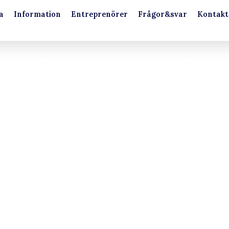
a
Information
Entreprenörer
Frågor&svar
Kontakt
kundtjänst – God Ju