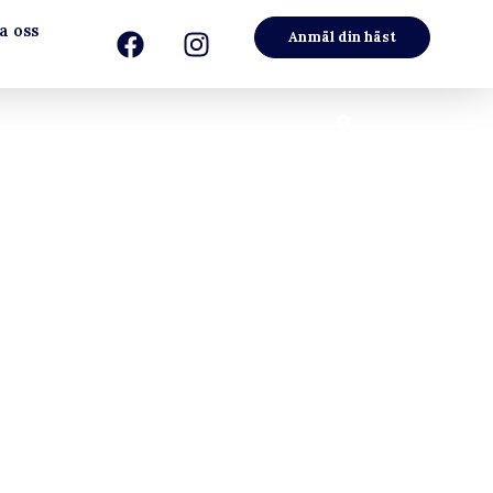
a oss
Anmäl din häst
l & Gott Nytt År