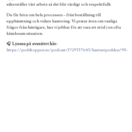
säkerställer vårt arbete så det blir värdigt och respektfullt.
Du får höra om hela processen – från beställning till
upphämtning och vidare hantering. Vi pratar även om vanliga
frågor från hästägare, hur vi jobbar för att vara ett stöd i en ofta
känslosam situation.
🎧
Lyssna på avsnittet här:
https://poddtoppen.se/podcast/1729337643/hastnetpodden/90-
ett-misslyckat-julquiz-och-viktigt-samtal-om-livets-slutskede
Vi hoppas att avsnittet ger dig som kund en tydligare bild av hur
vi arbetar och vilken omsorg som ligger bakom varje uppdrag.
Har du frågor efter att ha lyssnat är du varmt välkommen att höra
av dig till vår kundtjänst 010 -490 99 00.
Trevlig helg önskar Svensk Lantbrukstjänst