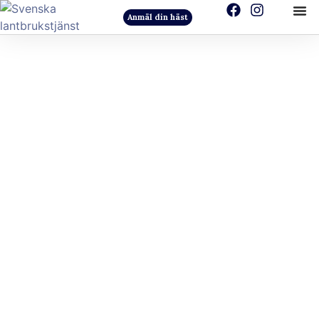
Anmäl din häst
Svensk
Lantbrukstjänst
medverkar i
HästnetPodden