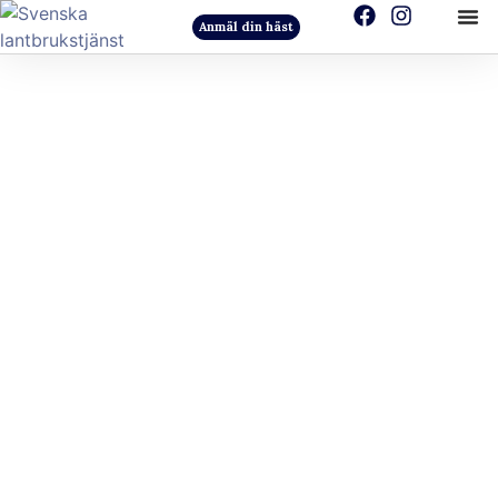
Anmäl din häst
Sänkt pris på
bränsletillägg från 1
juni 2023